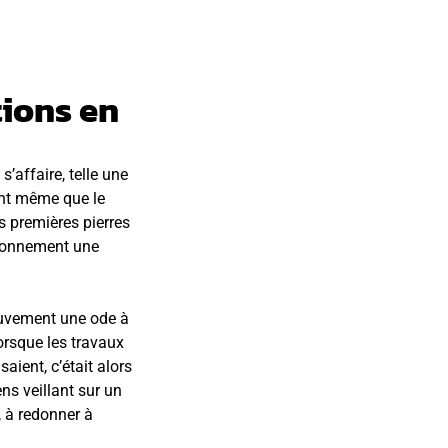
tions en
s’affaire, telle une
ant même que le
 premières pierres
vironnement une
ouvement une ode à
lorsque les travaux
saient, c’était alors
ns veillant sur un
n, à redonner à